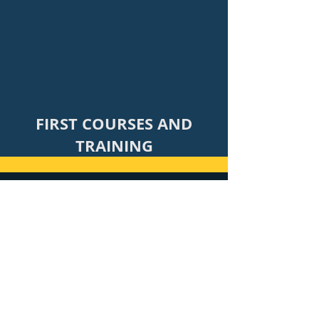
FIRST COURSES AND
TRAINING
Termos
Política de privacidade e Cookies
Quem somos
Ajuda e suporte
Política de cancelamento
Youtube
Instagram