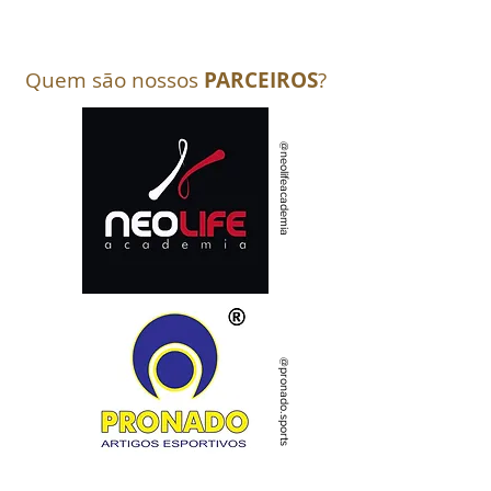
Quem são nossos
PARCEIROS
?
@neolifeacademia @pronado.sports