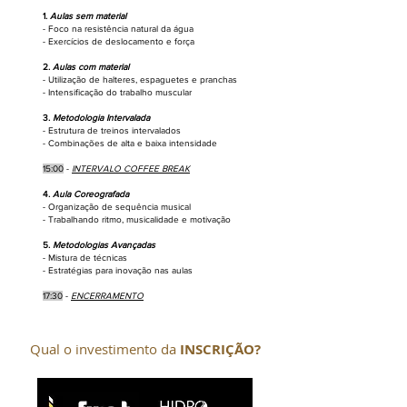
1.
Aulas sem material
- Foco na resistência natural da água
- Exercícios de deslocamento e força
2.
Aulas com material
- Utilização de halteres, espaguetes e pranchas
- Intensificação do trabalho muscular
3.
Metodologia Intervalada
- Estrutura de treinos intervalados
- Combinações de alta e baixa intensidade
15:00
-
INTERVALO COFFEE BREAK
4.
Aula Coreografada
- Organização de sequência musical
- Trabalhando ritmo, musicalidade e motivação
5.
Metodologias Avançadas
- Mistura de técnicas
- Estratégias para inovação nas aulas
17:30
-
ENCERRAMENTO
Qual o investimento da
INSCRIÇÃO?