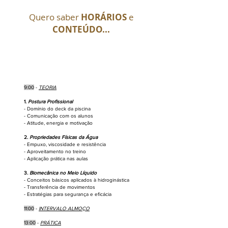
Quero saber
HORÁRIOS
e
CONTEÚDO...
9:00
-
TEORIA
1.
Postura Profissional
- Domínio do deck da piscina
- Comunicação com os alunos
- Atitude, energia e motivação
2.
Propriedades Físicas da Água
- Empuxo, viscosidade e resistência
- Aproveitamento no treino
- Aplicação prática nas aulas
3
.
Biomecânica no Meio Líquido
- Conceitos básicos aplicados à hidroginástica
- Transferência de movimentos
- Estratégias para segurança e eficácia
11:00
-
INTERVALO ALMOÇO
13:00
-
PRÁTICA