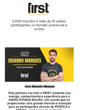
3.000 inscritos e mais de 10
países
participantes no formato presencial e
on-line
Com Eduardo Marques
Pela primeira vez com a FIRST, trazendo sua
energia, conhecimento e experiência para o
HIDRO FITNESS BAURU
. Um evento que irá
proporcionar uma grande imersã
o e evolução
para os participantes através de PRÁTICA e